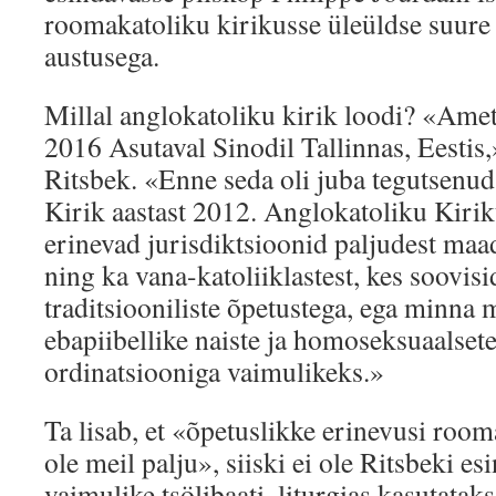
roomakatoliku kirikusse üleüldse suure
austusega.
Millal anglokatoliku kirik loodi? «Amet
2016 Asutaval Sinodil Tallinnas, Eestis,
Ritsbek. «Enne seda oli juba tegutsenu
Kirik aastast 2012. Anglokatoliku Kirik
erinevad jurisdiktsioonid paljudest maa
ning ka vana-katoliiklastest, kes soovisi
traditsiooniliste õpetustega, ega minna 
ebapiibellike naiste ja homoseksuaalset
ordinatsiooniga vaimulikeks.»
Ta lisab, et «õpetuslikke erinevusi room
ole meil palju», siiski ei ole Ritsbeki es
vaimulike tsölibaati, liturgias kasutatak