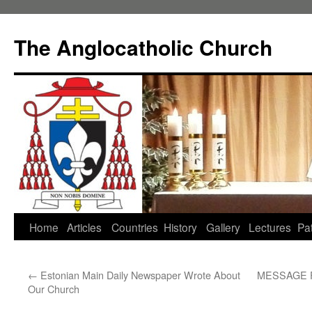
Skip
to
The Anglocatholic Church
content
Home
Articles
Countries
History
Gallery
Lectures
Pat
←
Estonian Main Daily Newspaper Wrote About
MESSAGE 
Our Church