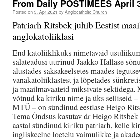
From Daily POSTIMEES April 3
Posted on
3. Apr 2021
by
Anglocatholic Church
Patriarh Ritsbek juhib Eestist maa
anglokatoliiklasi
End katoliiklikuks nimetavaid usuliikum
salateadusi uurinud Jaakko Hallase sõnu
alustades saksakeelsetes maades tegutse
vanakatoliiklastest ja lõpetades sünkreti
ja maailmavaateid miksivate sektidega.
võtnud ka kiriku nime ja üks selliseid 
MTÜ – on sündinud eestlase Heigo Ritsbe
Tema Õndsus kasutav dr Heigo Ritsbek o
aastal sündinud kiriku patriarh, kelle ki
ingliskeelne loetelu vaimulikke ja akade