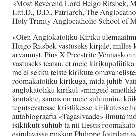
«Most Reverend Lord Heigo Ritsbek, M.
Litt.D., D.D., Patriarch, The Anglocatho
Holy Trinity Anglocatholic School of M
«Olen Anglokatoliku Kiriku ülemaailmne
Heigo Ritsbek vastuseks kirjale, milles
arvamust. Pius X Preestrite Vennaskonna
vastuseks teatan, et meie kirikupoliitika 
me ei sekku teiste kirikute omavahelist
roomakatoliku kirikuga, mida juhib Vati
anglokatoliku kirikul «mingeid ametlik
kontakte, samas on meie suhtumine kõik
tegutsevatesse kristlikesse kirikutesse 
autobiograafia «Tagasivaade» ilmutanud
isiklikult suhtub ta nii Eestis roomakato
esindavasse piiskop Philippe Jourdani i