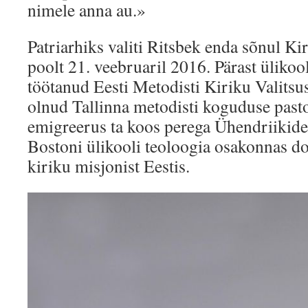
nimele anna au.»
Patriarhiks valiti Ritsbek enda sõnul K
poolt 21. veebruaril 2016. Pärast ülikool
töötanud Eesti Metodisti Kiriku Valitsu
olnud Tallinna metodisti koguduse pasto
emigreerus ta koos perega Ühendriikides
Bostoni ülikooli teoloogia osakonnas do
kiriku misjonist Eestis.