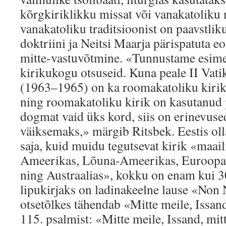
kõrgkiriklikku missat või vanakatoliku 
vanakatoliku traditsioonist on paavstli
doktriini ja Neitsi Maarja pärispatuta 
mitte-vastuvõtmine. «Tunnustame esime
kirikukogu otsuseid. Kuna peale II Vat
(1963–1965) on ka roomakatoliku kirik
ning roomakatoliku kirik on kasutanud 
dogmat vaid üks kord, siis on erinevus
väiksemaks,» märgib Ritsbek. Eestis oll
saja, kuid muidu tegutsevat kirik «maai
Ameerikas, Lõuna-Ameerikas, Euroopas,
ning Austraalias», kokku on enam kui 3
lipukirjaks on ladinakeelne lause «Non
otsetõlkes tähendab «Mitte meile, Issan
115. psalmist: «Mitte meile, Issand, mit